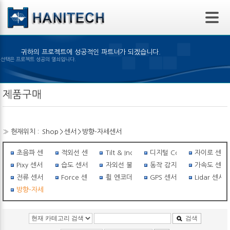
본문 바로가기
귀하의 프로젝트에 성공적인 파트너가 되겠습니다.
 제품의 선택은 프로젝트 성공의 열쇠입니다.
제품구매
» 현재위치 :
Shop
>
센서
>
방향-자세센서
초음파 센서
적외선 센서
Tilt & Inclinometer
디지털 Compass
자이로 센서
Pixy 센서
습도 센서
자외선 불꽃감지 센서
동작 감지 센서
가속도 센서
전류 센서
Force 센서
휠 엔코더
GPS 센서
Lidar 센서
방향-자세센서
검색