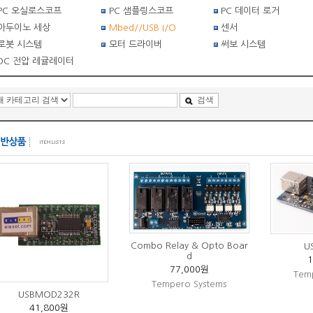
PC 오실로스코프
PC 샘플링스코프
PC 데이터 로거
아두이노 세상
Mbed//USB I/O
센서
로봇 시스템
모터 드라이버
써보 시스템
DC 전압 레귤레이터
검색
Combo Relay & Opto Boar
U
d
77,000원
Temp
Tempero Systems
USBMOD232R
41,800원