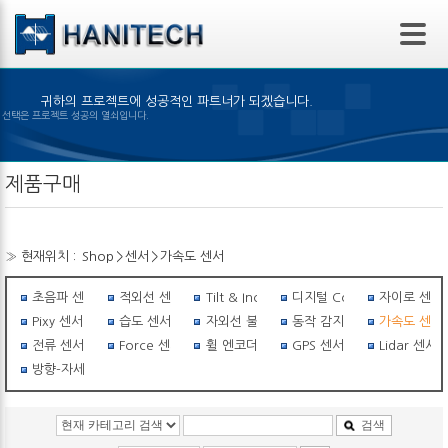
본문 바로가기
귀하의 프로젝트에 성공적인 파트너가 되겠습니다.
 제품의 선택은 프로젝트 성공의 열쇠입니다.
제품구매
» 현재위치 :
Shop
>
센서
>
가속도 센서
초음파 센서
적외선 센서
Tilt & Inclinometer
디지털 Compass
자이로 센서
Pixy 센서
습도 센서
자외선 불꽃감지 센서
동작 감지 센서
가속도 센서
전류 센서
Force 센서
휠 엔코더
GPS 센서
Lidar 센서
방향-자세센서
검색