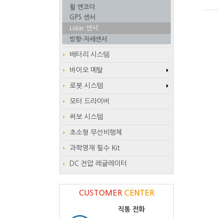
휠 엔코더
GPS 센서
Lidar 센서
방향-자세센서
배터리 시스템
바이오 메탈
로봇 시스템
모터 드라이버
써보 시스템
초소형 무선비행체
과학영재 필수 Kit
DC 전압 레귤레이터
CUSTOMER
CENTER
직통 전화