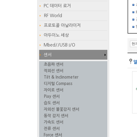
PC 데이터 로거
RF World
프로토콜 아날라이저
아두이노 세상
Mbed//USB I/O
센서
초음파 센서
적외선 센서
Tilt & Inclinometer
디지털 Compass
자이로 센서
Pixy 센서
습도 센서
자외선 불꽃감지 센서
동작 감지 센서
가속도 센서
전류 센서
Force 센서