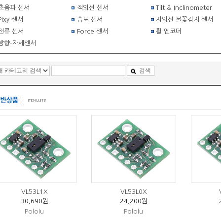
초음파 센서
적외선 센서
Tilt & Inclinometer
Pixy 센서
습도 센서
자외선 불꽃감지 센서
전류 센서
Force 센서
휠 엔코더
방향-자세센서
검색
VL53L1X
VL53L0X
30,690원
24,200원
Pololu
Pololu