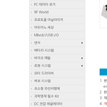
PC 데이터 로거
RF World
프로토콜 아날라이저
아두이노 세상
Mbed//USB I/O
센서
배터리 시스템
바이오 메탈
로봇 시스템
모터 드라이버
1.
써보 시스템
em
초소형 무선비행체
2.
과학영재 필수 Kit
3.
4.
재
DC 전압 레귤레이터