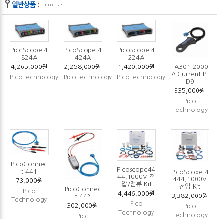
PicoScope 4
PicoScope 4
PicoScope 4
824A
424A
224A
4,265,000원
2,258,000원
1,420,000원
TA301 2000
A Current P.
PicoTechnology
PicoTechnology
PicoTechnology
D9
335,000원
Pico
Technology
PicoConnec
Picoscope44
t 441
PicoScope 4
44,1000V 전
444,1000V
73,000원
압/전류 Kit
전압 Kit
PicoConnec
Pico
4,446,000원
3,382,000원
t 442
Technology
Pico
302,000원
Pico
Technology
Technology
Pico