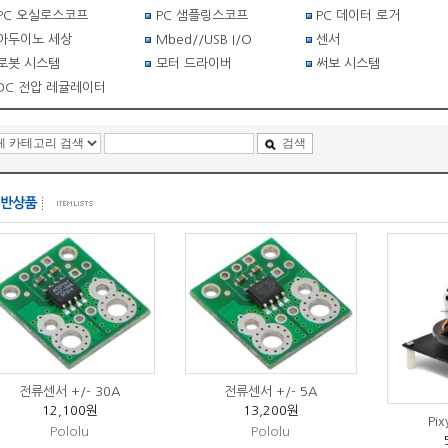
PC 오실로스코프
PC 샘플링스코프
PC 데이터 로거
아두이노 세상
Mbed//USB I/O
센서
로봇 시스템
모터 드라이버
써보 시스템
DC 전압 레귤레이터
검색
전류센서 +/- 30A
전류센서 +/- 5A
12,100원
13,200원
Pi
Pololu
Pololu