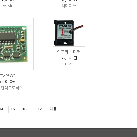
Pololu
하마마쓰
인크리노 미터
89,100원
다스
CMPSO3
55,000원
 일렉트로닉스
…
다음
14
15
16
17