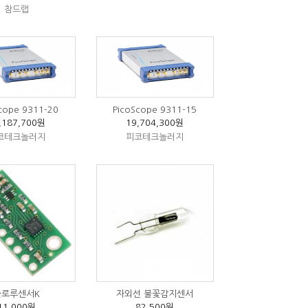
참드랩
cope 9311-20
PicoScope 9311-15
,187,700원
19,704,300원
코테크놀러지
피코테크놀러지
폴로루센서K
자외선 불꽃감지센서
11,000원
82,500원