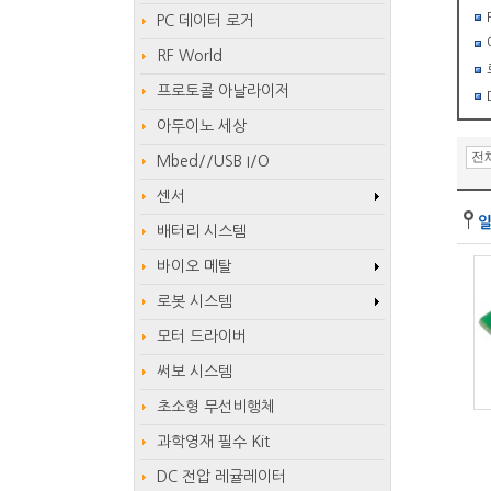
PC 데이터 로거
RF World
프로토콜 아날라이저
아두이노 세상
Mbed//USB I/O
센서
배터리 시스템
바이오 메탈
로봇 시스템
모터 드라이버
써보 시스템
초소형 무선비행체
과학영재 필수 Kit
DC 전압 레귤레이터