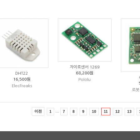
자이로센서 1269
68,200원
DHT22
16,500원
Pololu
ElecFreaks
로봇
…
이전
1
7
8
9
10
11
12
13